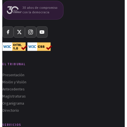
30 años de compromiso
con la democracia
EL TRIBUNAL
Presentación
Misión y Visión
Antecedentes
Magistraturas
Organigrama
Directorio
SERVICIOS