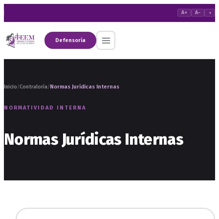
A+
A−
◑
Defensoría
Inicio
Contraloría
Normas Jurídicas Internas
/
/
NORMATIVIDAD INTERNA
Normas Jurídicas Internas