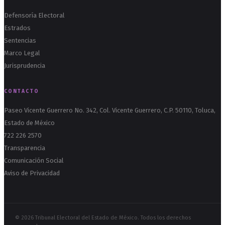
Defensoría Electoral
Estrados
Sentencias
Marco Legal
Jurisprudencia
CONTACTO
Paseo Vicente Guerrero No. 342, Col. Vicente Guerrero, C.P. 50110, Toluca,
Estado de México
722 226 2570
Transparencia
Comunicación Social
Aviso de Privacidad
© 2026 Tribunal Electoral del Estado de México. Todos los derechos