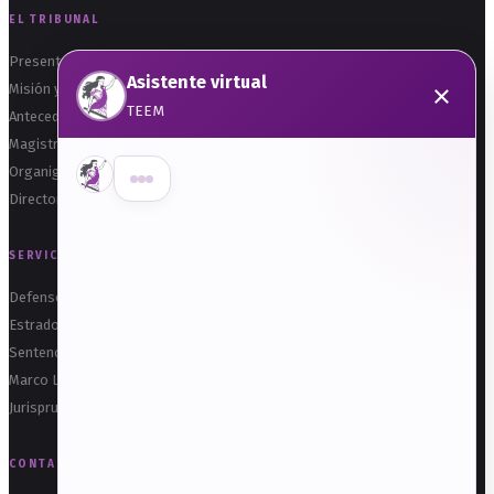
EL TRIBUNAL
Presentación
Asistente virtual
×
Misión y Visión
TEEM
Antecedentes
Magistraturas
Organigrama
Hola, soy el asistente de Transparencia.
Directorio
¿Qué deseas consultar?
SERVICIOS
Solicitar información
Defensoría Electoral
Consultar información pública (IPOMEX)
Estrados
Obligaciones de transparencia
Sentencias
Marco Legal
Datos Personales
Jurisprudencia
Preguntas frecuentes
CONTACTO