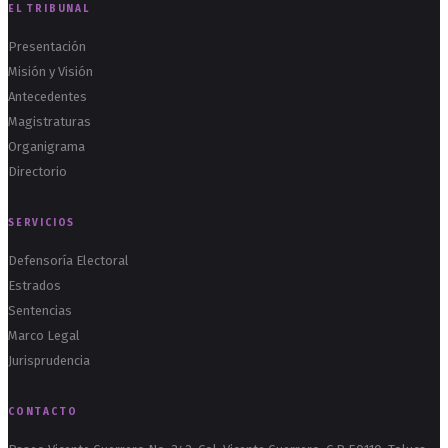
EL TRIBUNAL
Presentación
Misión y Visión
Antecedentes
Magistraturas
Organigrama
Directorio
SERVICIOS
Defensoría Electoral
Estrados
Sentencias
Marco Legal
Jurisprudencia
CONTACTO