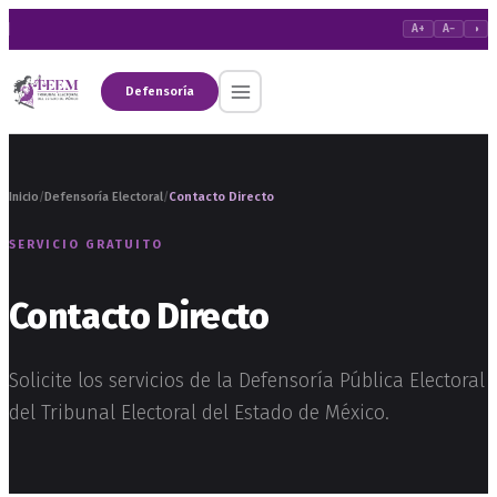
A+
A−
◑
Defensoría
Inicio
Defensoría Electoral
Contacto Directo
/
/
SERVICIO GRATUITO
Contacto Directo
Solicite los servicios de la Defensoría Pública Electoral
del Tribunal Electoral del Estado de México.