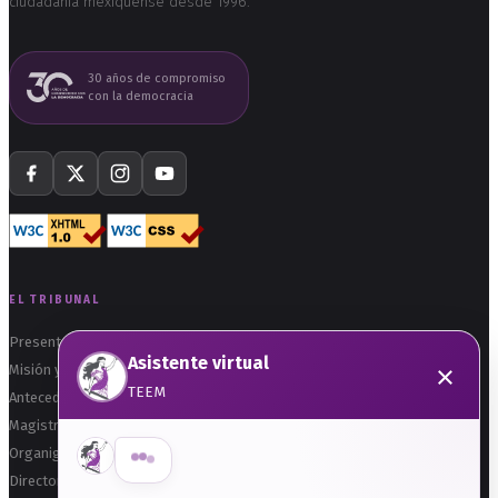
ciudadanía mexiquense desde 1996.
30 años de compromiso
con la democracia
EL TRIBUNAL
Presentación
Asistente virtual
×
Misión y Visión
TEEM
Antecedentes
Magistraturas
Organigrama
Directorio