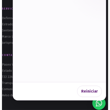
SERVICIOS
Defensoría Electoral
Estrados
Sentencias
Marco Legal
Jurisprudencia
CONTACTO
Paseo Vicente Guerrero No. 342, Col. Vicente Guerrero, C.P. 50110, Toluca,
Estado de México
722 226 2570
Transparencia
Comunicación Social
Reiniciar
Aviso de Privacidad