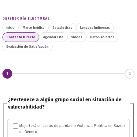
DEFENSORÍA ELECTORAL
Inicio
Marco Jurídico
Estadísticas
Lenguas Indígenas
Contacto Directo
Agendar Cita
Videos
Datos Abiertos
Evaluación de Satisfacción
1
2
¿Pertenece a algún grupo social en situación de
vulnerabilidad?
Mujer(es) en casos de paridad o Violencia Política en Razón
de Género.