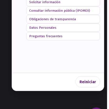
Solicitar información
CONTACTO
Consultar información pública (IPOMEX)
Paseo Vicente Guerrero No. 342, Col. Vicente
Obligaciones de transparencia
Guerrero, C.P. 50110, Toluca, Estado de
México
Datos Personales
722 226 2570
Preguntas frecuentes
Transparencia
Comunicación Social
Aviso de Privacidad
Reiniciar