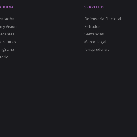
RIBUNAL
SERVICIOS
entación
Defensoría Electoral
n y Visión
Estrados
cedentes
Sentencias
straturas
Marco Legal
nigrama
Jurisprudencia
torio