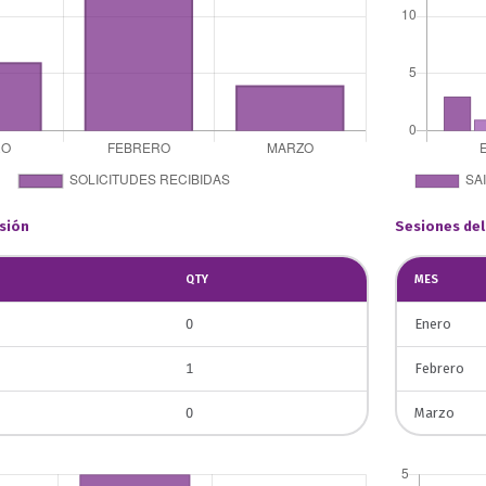
sión
Sesiones del
QTY
MES
0
Enero
1
Febrero
0
Marzo