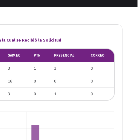
la Cual se Recibió la Solicitud
SAIMEX
PTN
PRESENCIAL
CORREO
3
1
3
0
16
0
0
0
3
0
1
0