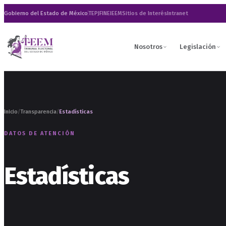
Gobierno del Estado de México
TEPJF
INE
IEEM
Sitios de Interés
Intranet
Nosotros
Legislación
Inicio
Transparencia
Estadísticas
/
/
DATOS DE ATENCIÓN
Estadísticas