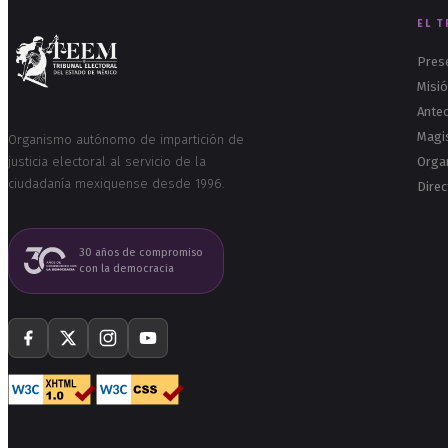
EL T
Pres
Misió
Ante
Magi
Organismo autónomo de impartición de
justicia electoral al servicio de la
Orga
ciudadanía mexiquense desde 1996.
Direc
30 años de compromiso
con la democracia