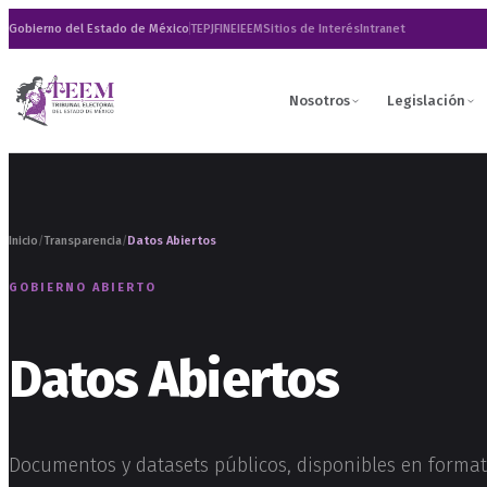
Gobierno del Estado de México
TEPJF
INE
IEEM
Sitios de Interés
Intranet
Nosotros
Legislación
Inicio
Transparencia
Datos Abiertos
/
/
GOBIERNO ABIERTO
Datos Abiertos
Documentos y datasets públicos, disponibles en format