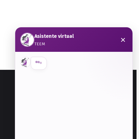
Asistente virtual
×
TEEM
CONTACTO
Paseo Vicente Guerrero No. 342, Col. Vicente
Guerrero, C.P. 50110, Toluca, Estado de
México
722 226 2570
Transparencia