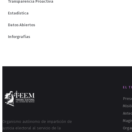
Transparencia Proactiva
Estadística
Datos Abiertos
Inforgrafías
EL T
Pres
Misió
Ante
Magi
Organismo autónomo de impartición de
justicia electoral al servicio de la
Orga