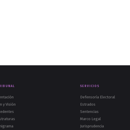
RIBUNAL
SERVICIOS
entación
Defensoría Electoral
n y Visión
Estrados
cedentes
Sentencias
straturas
Marco Legal
nigrama
Jurisprudencia