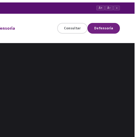
A+
A−
◑
ensoría
Consultar
Defensoría